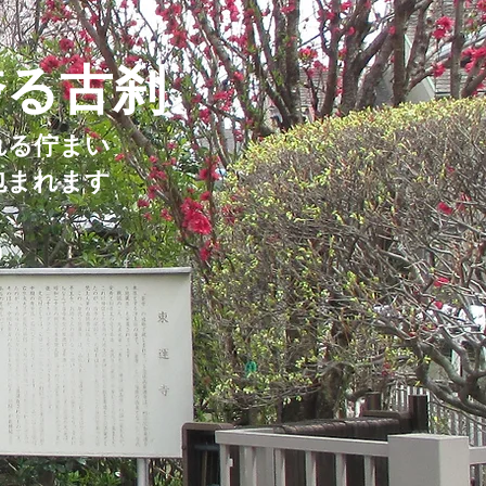
誇る古刹
れる佇まい
包まれます
)