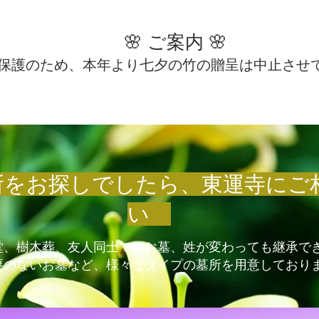
🌸 ご案内 🌸
保護のため、本年より七夕の竹の贈呈は中止させ
墓所をお探しでしたら、東運寺にご
い
堂、樹木葬、友人同士でのお墓、姓が変わっても継承で
要のないお墓など、様々なタイプの墓所を用意しており