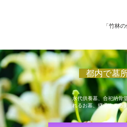
竹林の
「
​ 都内で
永代供養墓、合祀納骨
れるお墓、継承する必