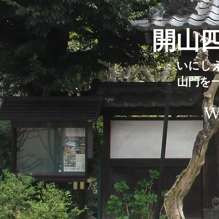
開山
い
にし
山門を
W