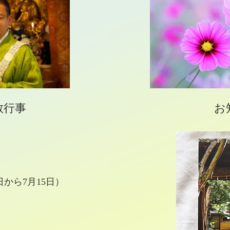
教行事
​
3日から
7月15日）