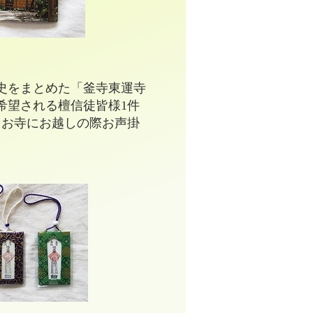
史をまとめた「釜寺東運寺
希望される檀信徒皆様1件
。お寺にお越しの際お声掛