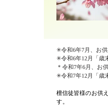
✳令和6年7月、お
✳令和6年12月「
＊令和7年6月、お
✳令和7年12月「
檀信徒皆様のお供
す。