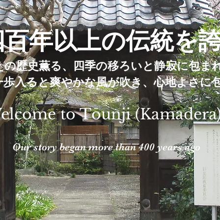
四百年
以上の伝
統を
えの歴史
薫る、四季の移ろい
と静寂に包ま
一歩入る
と爽やかな風が吹き、心地よさに
elcome to Tōunji (Kamadera
Our story began more than 400 years ago