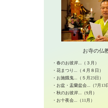
お寺の仏
・春のお彼岸...（３月）
・花まつり...（４月８日）
・お施餓鬼...（５月23日）
・お盆・盂蘭盆会...（7月1
・秋のお彼岸...（9月）
・お十夜会...（11月）