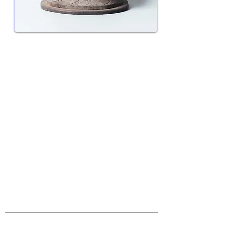
​鉦冠薬師
入谷の東運寺に伝わった徳川将軍家
にゆかりのある仏像。第13代将軍
家定公は27人兄弟でしたが皆体が
弱く、成人できたのは家定のみ。そ
の家定も体が弱く、母親の本寿院が
もう一度丈夫な男子を授かりたいと
願をかけた願文が厨子に記されてい
た。残念ながら現在東運寺に残るの
は「鉦冠薬師」のみで、厨子は空襲
で焼失してしまいました。
「身代り地蔵尊」と一緒に4月8
日花まつりで御開帳されます。