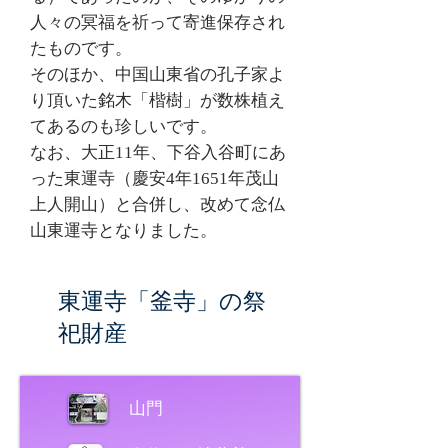
人々の冥福を祈って寄進保存され
たものです。
そのほか、中国山東省の孔子家よ
り頂いた銘木「楷樹」が数株植え
てあるのも珍しいです。
なお、大正11年、下谷入谷町にあ
った東運寺（慶安4年1651年茂山
上人開山）と合併し、改めて念仏
山東運寺となりました。
東運寺「釜寺」の祭
祀財産
山門