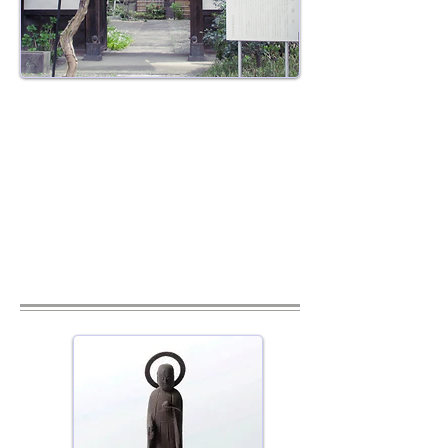
​山門​
もと浅野内匠頭が切腹した芝の田村屋
敷（岩手一ノ関藩主田村右京大夫）の
脇門で、釘を用いず組み合わせ式で建
てられた江戸初期の武家門。一時は織
田有楽斎如庵の茶室（国宝）の門とな
る。