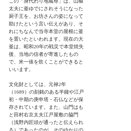
この「身代わり地蔵尊」は、山椒
太夫に釜ゆでにされそうになった
厨子王を、お坊さんの姿になって
助けたという言い伝えがあり、そ
れにちなんで当寺本堂の屋根に釜
を置いたといわれます。現在の大
釜は、昭和20年の戦災で本堂焼失
後、当地の信者が寄進したもの
で、米一俵を炊くことができると
いいます。
文化財としては、元禄2年
（1689）の刻銘のある半鐘や江戸
初・中期の庚申塔・石仏などが保
存されています。また、山門はも
と田村右京太夫江戸屋敷の脇門
（浅野内匠頭が通ったと伝えられ
る）であったのが、そのゆかりの