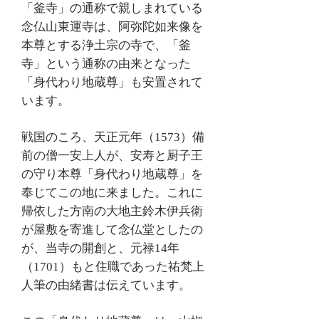
「釜寺」の通称で親しまれている
念仏山東運寺は、阿弥陀如来像を
本尊とする浄土宗の寺で、「釜
寺」という通称の由来となった
「身代わり地蔵尊」も安置されて
います。
戦国のころ、天正元年（1573）備
前の僧一安上人が、安寿と厨子王
の守り本尊「身代わり地蔵尊」を
奉じてこの地に来ました。これに
帰依した方南の大地主鈴木伊兵衛
が屋敷を寄進して念仏堂としたの
が、当寺の開創と、元禄14年
（1701）もと住職であった祐梵上
人筆の由緒書は伝えています。