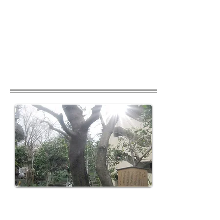
争中に供出され、戦後世田谷粕谷
消防団に払い下げとなっていた
が、当寺の刻銘があったため鄭重
に返納された。
江戸の鋳物師として名高い田中
丹波守重行の鋳造。杉並区内最古
の年記を持つ。現在は本堂内にて
保管。
​楷樹の木