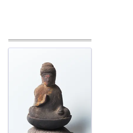
本尊「阿弥陀如来」、徳川家にゆかり
のある「鉦冠薬師」とともに、戦争の
空襲を逃れた3体の仏像の一つ。普段
は保管庫に安置されていますが、4月8
日花まつりで御開帳されます。