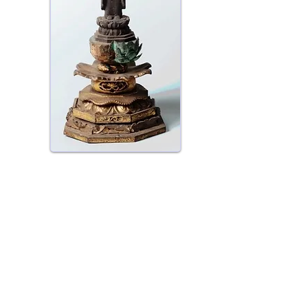
​身代わり地蔵尊​
戦国のころ、天正元年（1573年）備前
（岡山県）の僧一安上人が奉じて来
た、安寿と厨子王の守り本尊。山椒大
夫に釜ゆでにされそうになった厨子王
を、お坊さんの姿になって助けたとい
う言い伝えがあります。本堂正面のご