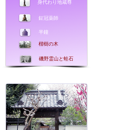
身代わり地蔵尊
鉦冠薬師
半鐘
楷樹の木
磯野霊山と蛙石